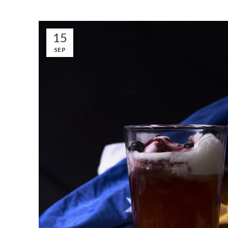
15
SEP