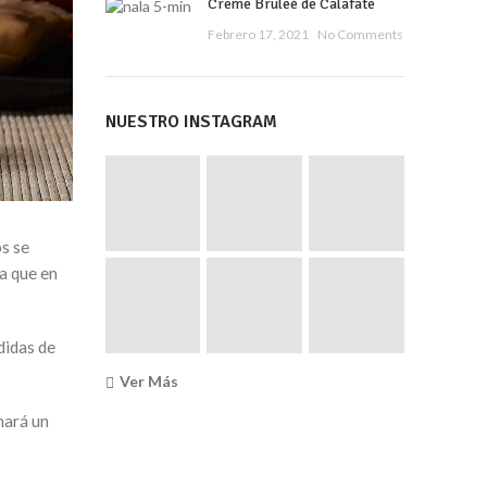
Creme Bruleé de Calafate
Febrero 17, 2021
No Comments
NUESTRO INSTAGRAM
os se
ra que en
didas de
Ver Más
hará un