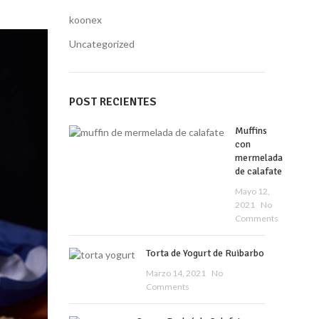
koonex
Uncategorized
POST RECIENTES
Muffins
con
mermelada
de calafate
Mayo 12,
2021
No
Comments
Torta de Yogurt de Ruibarbo
Marzo 14, 2021
No
Comments