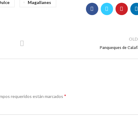
Dulce
Magallanes
OLD
Panqueques de Calaf
*
ampos requeridos están marcados