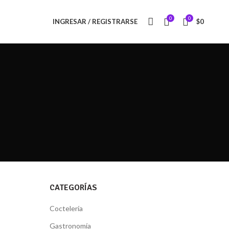
0
0
INGRESAR / REGISTRARSE
$
0
CATEGORÍAS
Coctelería
Gastronomía