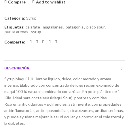
Compare
Add to wishlist
Categoría:
Syrup
Etiquetas:
calafate
,
magallanes
,
patagonia
,
pisco sour
,
punta arenas
,
syrup
Comparte
DESCRIPCIÓN
Syrup Maqui 1 K: Jarabe líquido, dulce, color morado y aroma
intenso. Elaborado con concentrado de jugo recién exprimido de
maqui 100 % natural combinado con azúcar. En pote plástico de 1
Kilo. Ideal para coctelería (Maqui Sour), postres y comidas.
Rico en antioxidantes y polifenoles, astringente, con propiedades
antiinflamatorias, antiespasmódicas, cicatrizantes, antibacterianas,
y puede ayudar a mejorar la salud ocular y a controlar el colesterol y
la diabetes.