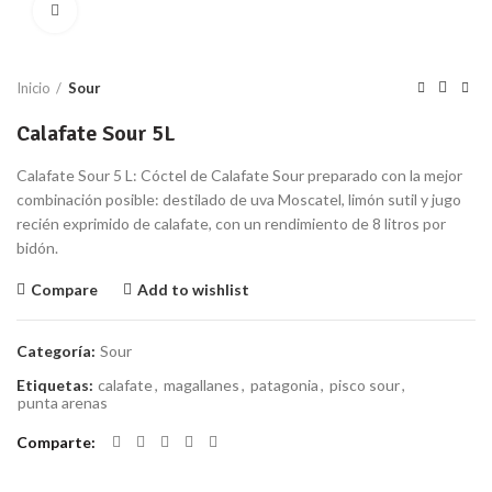
Click to enlarge
Inicio
Sour
Calafate Sour 5L
Calafate Sour 5 L: Cóctel de Calafate Sour preparado con la mejor
combinación posible: destilado de uva Moscatel, limón sutil y jugo
recién exprimido de calafate, con un rendimiento de 8 litros por
bidón.
Compare
Add to wishlist
Categoría:
Sour
Etiquetas:
calafate
,
magallanes
,
patagonia
,
pisco sour
,
punta arenas
Comparte