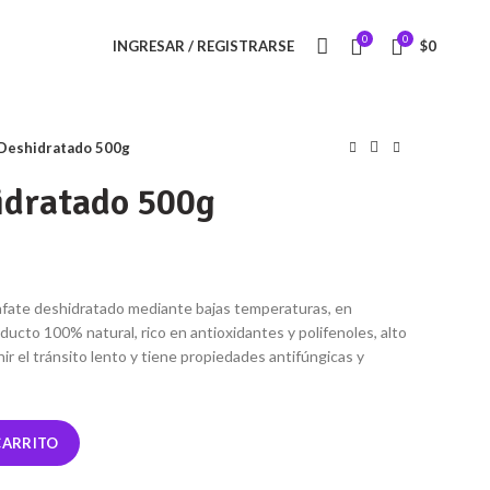
0
0
INGRESAR / REGISTRARSE
$
0
 Deshidratado 500g
idratado 500g
afate deshidratado mediante bajas temperaturas, en
ucto 100% natural, rico en antioxidantes y polifenoles, alto
ir el tránsito lento y tiene propiedades antifúngicas y
CARRITO