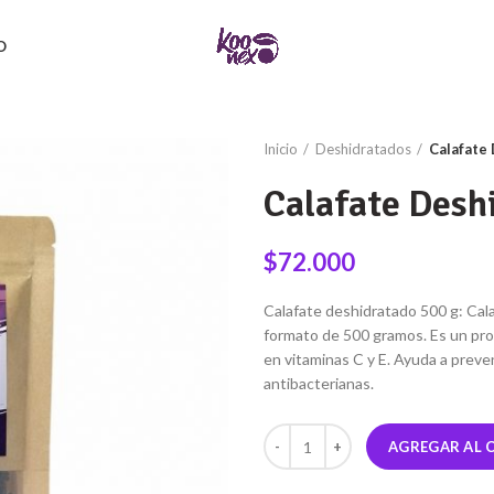
O
Inicio
Deshidratados
Calafate
Calafate Desh
$
72.000
Calafate deshidratado 500 g: Cal
formato de 500 gramos. Es un prod
en vitaminas C y E. Ayuda a preven
antibacterianas.
Cantidad
AGREGAR AL 