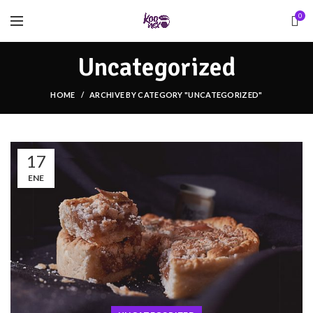
0
Uncategorized
HOME
ARCHIVE BY CATEGORY "UNCATEGORIZED"
17
ENE