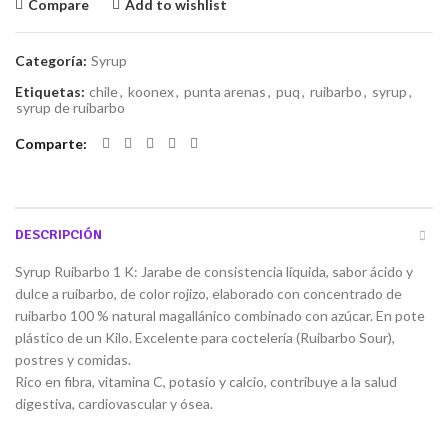
Compare
Add to wishlist
Categoría:
Syrup
Etiquetas:
chile
,
koonex
,
punta arenas
,
puq
,
ruibarbo
,
syrup
,
syrup de ruibarbo
Comparte
DESCRIPCIÓN
Syrup Ruibarbo 1 K: Jarabe de consistencia líquida, sabor ácido y
dulce a ruibarbo, de color rojizo, elaborado con concentrado de
ruibarbo 100 % natural magallánico combinado con azúcar. En pote
plástico de un Kilo. Excelente para coctelería (Ruibarbo Sour),
postres y comidas.
Rico en fibra, vitamina C, potasio y calcio, contribuye a la salud
digestiva, cardiovascular y ósea.